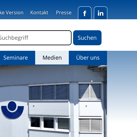
ke Version
Kontakt
Presse
Facebook
LinkedIn
ormular für die Volltextsuche
Suchbegriff
(Aktiv)
Seminare
Medien
Über uns