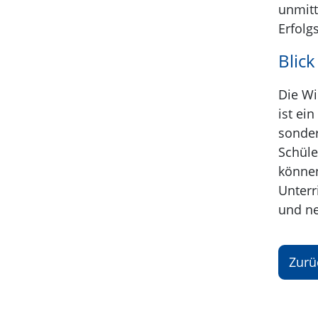
unmitt
Erfolg
Blick
Die Wi
ist ei
sonder
Schüle
können
Unterr
und ne
Zurü