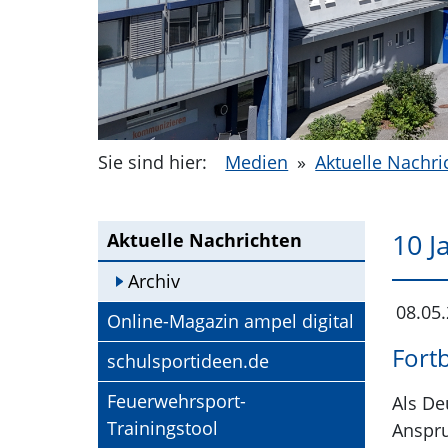
Sie sind hier:
Medien
»
Aktuelle Nachri
10 J
Aktuelle Nachrichten
Archiv
08.05
Externer Link
Online-Magazin ampel digital
Fort
Externer Link
schulsportideen.de
Externer Link
Feuerwehrsport-
Als De
Trainingstool
Anspru