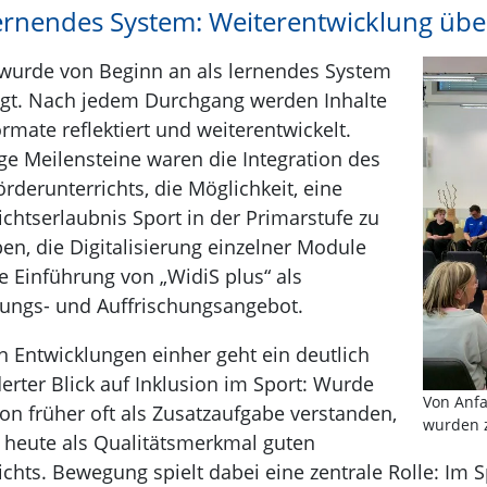
lernendes System: Weiterentwicklung übe
wurde von Beginn an als lernendes System
gt. Nach jedem Durchgang werden Inhalte
rmate reflektiert und weiterentwickelt.
ge Meilensteine waren die Integration des
örderunterrichts, die
Möglichkeit, eine
ichtserlaubnis Sport in der Primarstufe zu
en, die Digitalisierung einzelner Module
e Einführung von „WidiS plus“ als
fungs- und Auffrischungsangebot.
n Entwicklungen einher geht ein deutlich
erter Blick auf Inklusion im Sport: Wurde
Von Anfa
ion früher oft als Zusatzaufgabe verstanden,
wurden 
ie heute als Qualitätsmerkmal guten
ichts. Bewegung spielt dabei eine zentrale Rolle: Im 