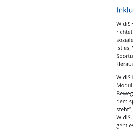
Inklu
WidiS 
richte
sozial
ist es
Sportu
Heraus
WidiS 
Module
Bewegu
dem sp
steht“
WidiS‑
geht e