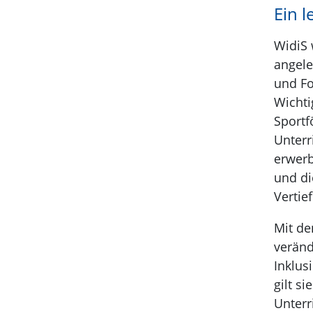
Ein 
WidiS 
angele
und Fo
Wichti
Sportf
Unterr
erwerb
und di
Vertie
Mit de
veränd
Inklus
gilt s
Unterr