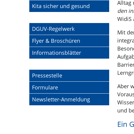
Alltag
Externer Link
Kita sicher und gesund
den in
WidiS 
DGUV-Regelwerk
Mit de
integr
Flyer & Broschüren
Besond
Informationsblätter
Aufgab
Barrie
Lerng
Pressestelle
Aber w
Formulare
Voraus
Newsletter-Anmeldung
Wissen
und be
Ein G