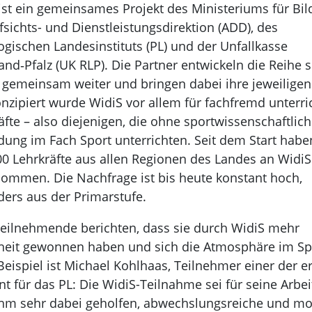
ist ein gemeinsames Projekt des Ministeriums für Bil
fsichts- und Dienstleistungsdirektion (ADD), des
gischen Landesinstituts (PL) und der Unfallkasse
and‑Pfalz (UK RLP). Die Partner entwickeln die Reihe s
 gemeinsam weiter und bringen dabei ihre jeweiligen
onzipiert wurde WidiS vor allem für fachfremd unterr
äfte – also diejenigen, die ohne sportwissenschaftlic
dung im Fach Sport unterrichten. Seit dem Start hab
00 Lehrkräfte aus allen Regionen des Landes an WidiS
nommen. Die Nachfrage ist bis heute konstant hoch,
ers aus der Primarstufe.
Teilnehmende berichten, dass sie durch WidiS mehr
heit gewonnen haben und sich die Atmosphäre im Spor
Beispiel ist Michael Kohlhaas, Teilnehmer einer der 
nt für das PL: Die WidiS-Teilnahme sei für seine Arb
hm sehr dabei geholfen, abwechslungsreiche und mot