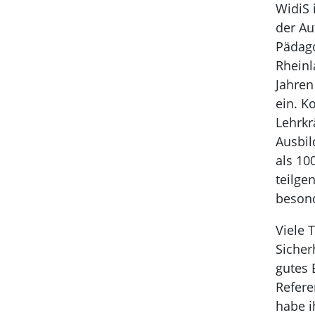
WidiS 
der Au
Pädago
Rheinl
Jahren
ein. K
Lehrkr
Ausbil
als 10
teilge
besond
Viele 
Sicher
gutes 
Refere
habe i