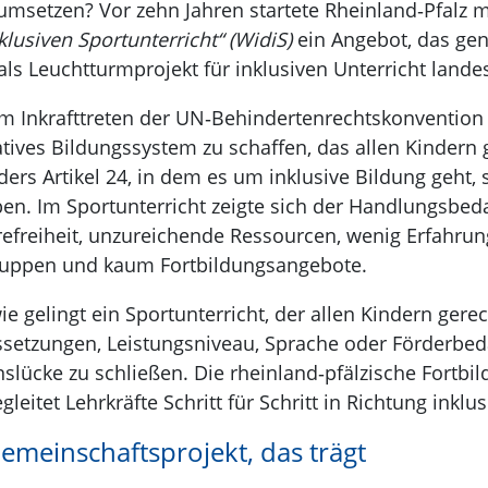
 umsetzen? Vor zehn Jahren startete Rheinland‑Pfal
klusiven Sportunterricht“ (WidiS)
ein Angebot, das gena
als Leuchtturmprojekt für inklusiven Unterricht landes
m Inkrafttreten der UN‑Behindertenrechtskonvention v
atives Bildungssystem zu schaffen, das allen Kindern 
ers Artikel 24, in dem es um inklusive Bildung geht, 
en. Im Sportunterricht zeigte sich der Handlungsbeda
refreiheit, unzureichende Ressourcen, wenig Erfahr
ruppen und kaum Fortbildungsangebote.
ie gelingt ein Sportunterricht, der allen Kindern ger
setzungen, Leistungsniveau, Sprache oder Förderbeda
slücke zu schließen. Die rheinland‑pfälzische Fortbil
gleitet Lehrkräfte Schritt für Schritt in Richtung inklu
emeinschaftsprojekt, das trägt