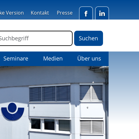
ke Version
Kontakt
Presse
Facebook
LinkedIn
ormular für die Volltextsuche
Suchbegriff
Seminare
Medien
Über uns