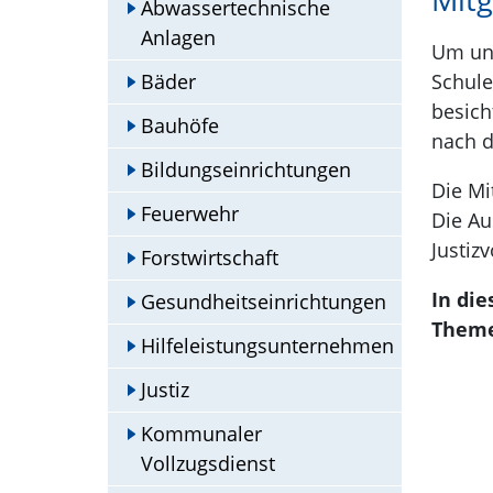
Mitg
Abwassertechnische
Anlagen
Um uns
Bäder
Schule
besich
Bauhöfe
nach d
Bildungseinrichtungen
Die Mi
Feuerwehr
Die Au
Justiz
Forstwirtschaft
In di
Gesundheitseinrichtungen
Theme
Hilfeleistungsunternehmen
Justiz
Kommunaler
Vollzugsdienst