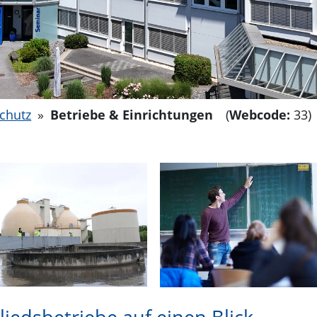
chutz
»
Betriebe & Einrichtungen
(
Webcode:
33)