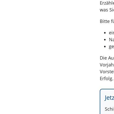
Erzähl
was Si
Bitte 
ei
Na
ge
Die Au
Vorjah
Vorste
Erfolg.
Jet
Schi