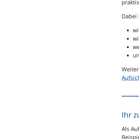
prakti
Dabei 
wi
wi
we
un
Weiter
Aufsic
Ihr z
Als Au
Beispi