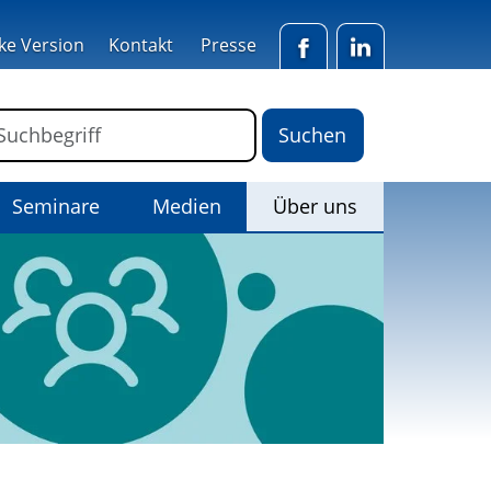
ke Version
Kontakt
Presse
Facebook
LinkedIn
ormular für die Volltextsuche
Suchbegriff
(Aktiv)
Seminare
Medien
Über uns