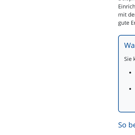
Einric
mit de
gute Er
Was
Sie
So b