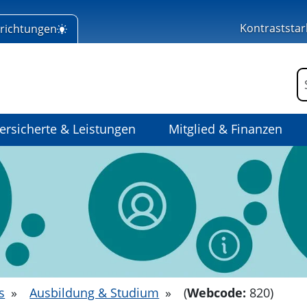
Kontraststar
nrichtungen
 Home
F
ersicherte & Leistungen
Mitglied & Finanzen
s
»
Ausbildung & Studium
»
(
Webcode:
820)