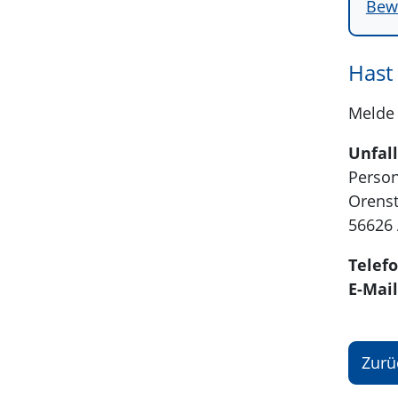
Bew
Hast
Melde 
Unfal
Person
Orenst
56626
Telefo
E-Mail
Zurü