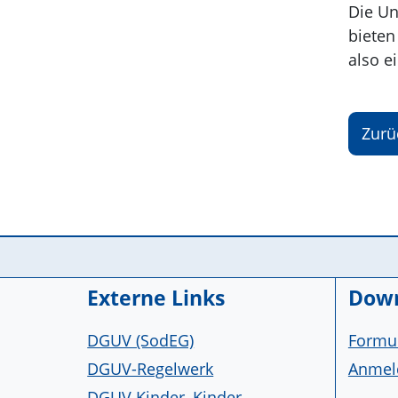
Die Un
bieten
also e
Zurü
Service Informationen
Externe Links
Down
DGUV (SodEG)
Formul
DGUV-Regelwerk
Anmeld
DGUV Kinder, Kinder