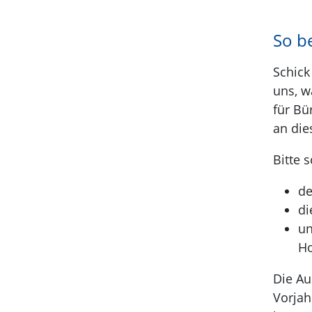
So b
Schick
uns, w
für Bü
an die
Bitte 
de
di
un
Ho
Die Au
Vorjah