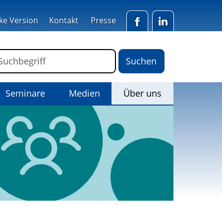
ke Version
Kontakt
Presse
Facebook
LinkedIn
ormular für die Volltextsuche
Suchbegriff
(Aktiv)
Seminare
Medien
Über uns