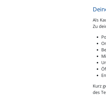
Dein
Als Ka
Zu dei
Po
Or
Be
Mi
Un
Öf
En
Kurz g
des T