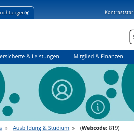
Kontraststar
nrichtungen
 Home
F
ersicherte & Leistungen
Mitglied & Finanzen
s
»
Ausbildung & Studium
»
(
Webcode:
819)