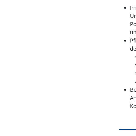
Im
Un
Po
um
Pf
de
Be
An
Ko