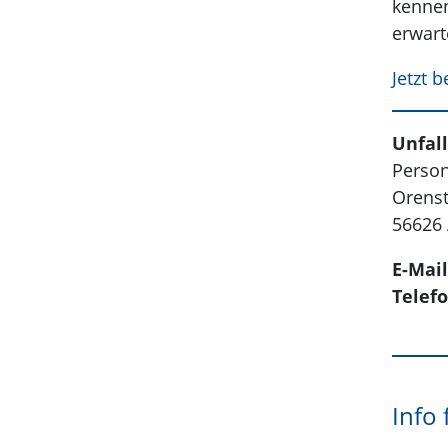
kennen
erwart
Jetzt 
Unfal
Person
Orenst
56626
E-Mai
Telef
Info 