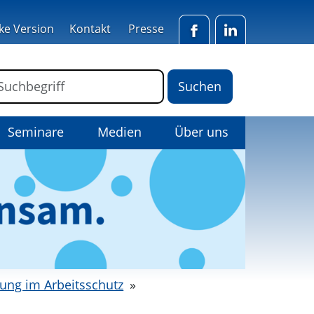
ke Version
Kontakt
Presse
Facebook
LinkedIn
ormular für die Volltextsuche
Suchbegriff
Seminare
Medien
Über uns
ung im Arbeitsschutz
»