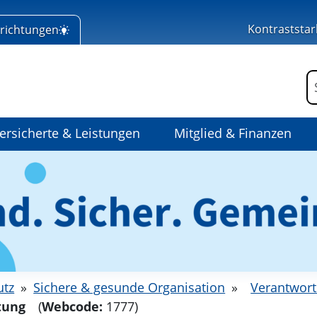
Kontraststar
nrichtungen
 Home
F
ersicherte & Leistungen
Mitglied & Finanzen
utz
»
Sichere & gesunde Organisation
»
Verantwort
tung
(
Webcode:
1777)