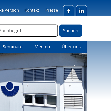
ke Version
Kontakt
Presse
Facebook
LinkedIn
ormular für die Volltextsuche
Suchbegriff
Seminare
Medien
Über uns