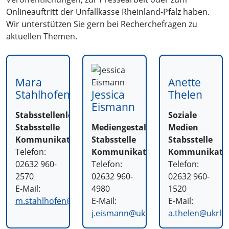
Onlineauftritt der Unfallkasse Rheinland-Pfalz haben.
Wir unterstützen Sie gern bei Recherchefragen zu
aktuellen Themen.
Mara
Anette
Stahlhofen
Jessica
Thelen
Eismann
Stabsstellenleitung
Soziale
Stabsstelle
Mediengestalterin
Medien
Kommunikation
Stabsstelle
Stabsstelle
Telefon:
Kommunikation
Kommunikati
02632 960-
Telefon:
Telefon:
2570
02632 960-
02632 960-
E-Mail:
4980
1520
m.stahlhofen@
ukrlp.de
E-Mail:
E-Mail:
j.eismann@
ukrlp.de
a.thelen@
ukrlp