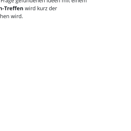
n Frage gefundenen Ideen mit einem
n-Treffen
wird kurz der
chen wird.