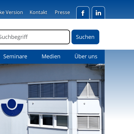
ke Version
Kontakt
Presse
Facebook
LinkedIn
ormular für die Volltextsuche
Suchbegriff
Seminare
Medien
Über uns